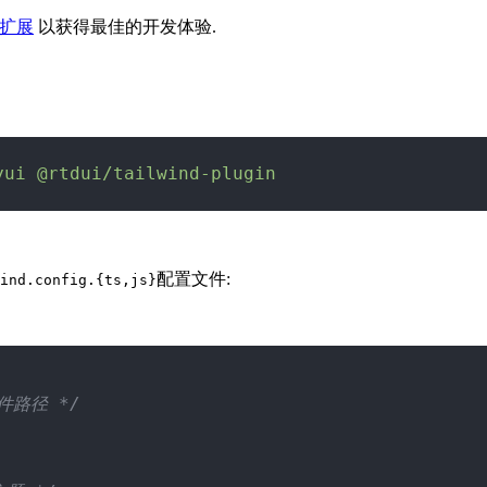
se 扩展
以获得最佳的开发体验.
yui
 @rtdui/tailwind-plugin
配置文件:
ind.config.{ts,js}
件路径 */