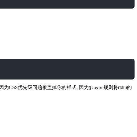
因为CSS优先级问题覆盖掉你的样式. 因为
规则将rtdui的
@layer