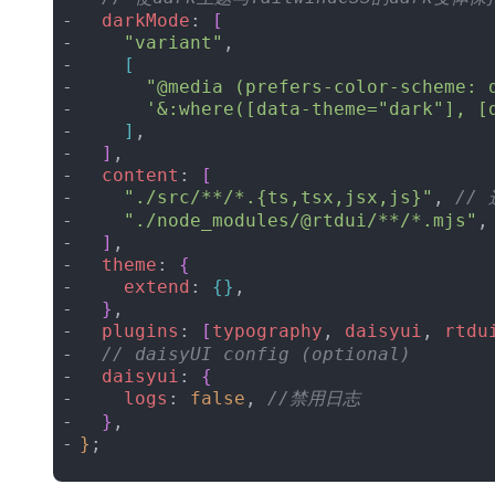
  darkMode
: 
[
    "variant"
,
[
      "@media (prefers-color-scheme: 
      '&:where([data-theme="dark"], [
]
,
]
,
  content
: 
[
    "./src/**/*.{ts,tsx,jsx,js}"
, 
//
    "./node_modules/@rtdui/**/*.mjs"
,
]
,
  theme
: 
{
    extend
: 
{
}
,
}
,
  plugins
: 
[
typography
, 
daisyui
, 
rtdu
  // daisyUI config (optional)
  daisyui
: 
{
    logs
: 
false
, 
//禁用日志
}
,
}
;