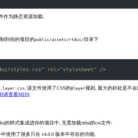
s文件作为静态资源加载:
制到你的项目的
目录下
public/assets/rtdui/
dui/styles.css"
 rel
=
"stylesheet"
 />
, 该文件使用了CSS的
规则, 最大的好处是不会
.layer.css
@layer
r规则请查看MDN
tdui的样式集成进你的项目中, 无需加载rtdui的css文件:
 组件中使用了很多只在 v4.0.0 版本中存在的功能.