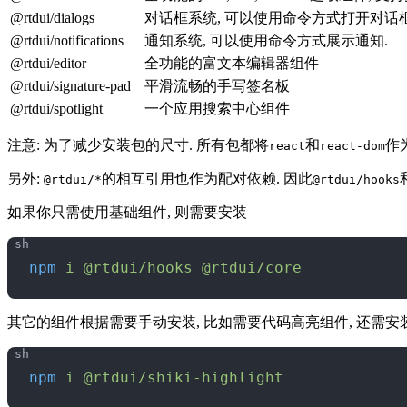
@rtdui/dialogs
对话框系统, 可以使用命令方式打开对话框
@rtdui/notifications
通知系统, 可以使用命令方式展示通知.
@rtdui/editor
全功能的富文本编辑器组件
@rtdui/signature-pad
平滑流畅的手写签名板
@rtdui/spotlight
一个应用搜索中心组件
注意: 为了减少安装包的尺寸. 所有包都将
和
作
react
react-dom
另外:
的相互引用也作为配对依赖. 因此
@rtdui/*
@rtdui/hooks
如果你只需使用基础组件, 则需要安装
npm
 i
 @rtdui/hooks
 @rtdui/core
其它的组件根据需要手动安装, 比如需要代码高亮组件, 还需安
npm
 i
 @rtdui/shiki-highlight