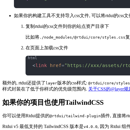
如果你的构建工具不支持导入css文件, 可以将rtdui的cs
复制rtdui的css文件到你的站点资产目录下
比如将
复
./node_modules/@rtdui/core/styles.css
在页面上加载css文件
<
link
 href
=
"https://xxx/assets/rt
额外的, rtdui还提供了
版本的css样式:
layer
@rtdui/core/styles
样式封装在了低于你样式的优先级范围内.
关于CSS的@laye
如果你的项目也使用TailwindCSS
你可以使用Rtdui提供的
插件, 直接将r
@rtdui/tailwind-plugin
Rtdui v5 最低支持的 TailwindCSS 版本是
, 因为 Rtdui
v4.0.0