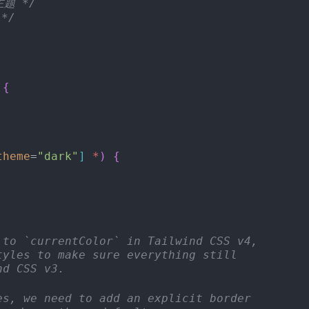
主题 */
*/
{
theme
=
"dark"
]
*
)
{
 to `currentColor` in Tailwind CSS v4,
tyles to make sure everything still
nd CSS v3.
es, we need to add an explicit border