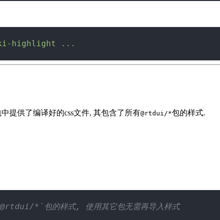
ki-highlight
 ...
包中提供了编译好的css文件, 其包含了所有
包的样式.
@rtdui/*
了所有`@rtdui/*`包的样式, 使用其它包无需再导入样式