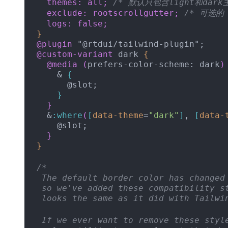
  themes: all;
 /* 默认只包含light和dark
  exclude: rootscrollgutter;
 /* 可选的 
  logs: false;
}
@plugin
 "@rtdui/tailwind-plugin";
@custom-variant
 dark 
{
  @media
(
prefers-color-scheme: dark
)
    & 
{
      @slot;
}
}
  &
:where
(
[
data-theme
=
"dark"
]
,
[
data-
    @slot;
}
}
/*
 The default border color has changed
 so we've added these compatibility s
 looks the same as it did with Tailwi
 If we ever want to remove these styl