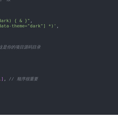
dark) { & }"
,
data-theme="dark"] *)'
,
 这是你的项目源码目录
i
]
, 
// 顺序很重要