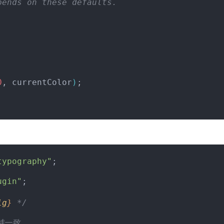
pends on these defaults.
0
, currentColor
)
;
typography"
;
ugin"
;
ig
}
 */
保持一致