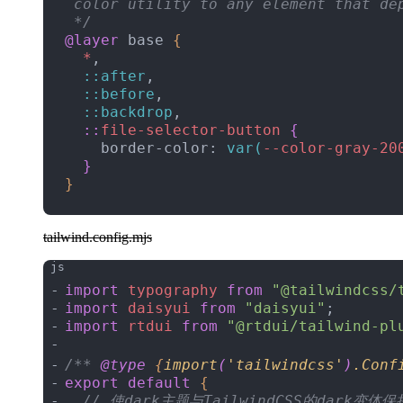
 color utility to any element that de
 */
@layer
 base 
{
  *
,
  ::after
,
  ::before
,
  ::backdrop
,
  ::
file-selector-button
{
    border-color: 
var
(
--color-gray-20
}
}
tailwind.config.mjs
import
 typography
 from
 "@tailwindcss/
import
 daisyui
 from
 "daisyui"
;
import
 rtdui
 from
 "@rtdui/tailwind-pl
/** 
@type
{
import
(
'tailwindcss'
)
.Conf
export
 default
{
  // 使dark主题与TailwindCSS的dark变体