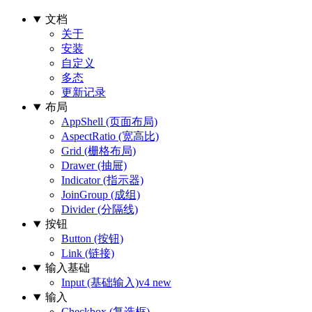
文档
关于
安装
自定义
多态
更新记录
布局
AppShell (页面布局)
AspectRatio (宽高比)
Grid (栅格布局)
Drawer (抽屉)
Indicator (指示器)
JoinGroup (成组)
Divider (分隔线)
按钮
Button (按钮)
Link (链接)
输入基础
Input (基础输入)
v4 new
输入
Checkbox (复选框)