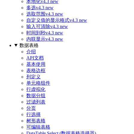
本地化
v4.3 new
多选
v4.3 new
选取范围
v4.3 new
自定义值的显示格式
v4.3 new
输入可清除
v4.3 new
时间到秒
v4.3 new
内联显示
v4.3 new
数据表格
介绍
API文档
基本使用
表格边框
列定义
单元格组件
行虚拟化
数据分组
过滤列表
分页
行选择
树形表格
可编辑表格
DataTable Select (数据表格选择器)