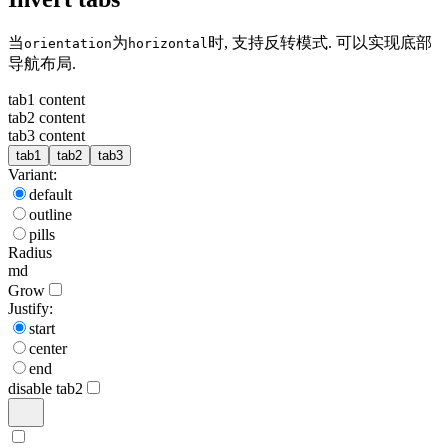
当
为
时, 支持反转模式. 可以实现底部
orientation
horizontal
导航布局.
tab1 content
tab2 content
tab3 content
tab1
tab2
tab3
Variant:
default
outline
pills
Radius
md
Grow
Justify:
start
center
end
disable tab2