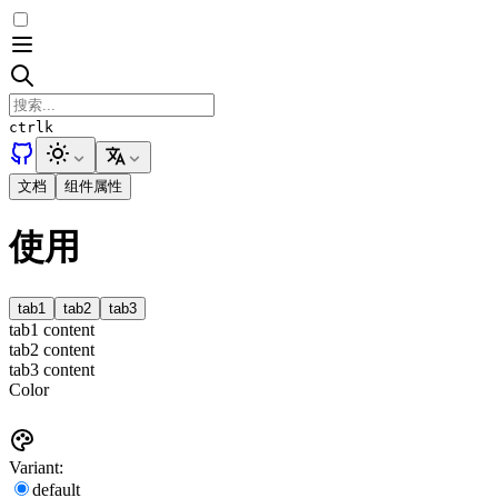
ctrl
k
文档
组件属性
使用
tab1
tab2
tab3
tab1 content
tab2 content
tab3 content
Color
Variant:
default