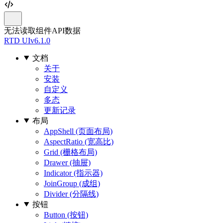
无法读取组件API数据
RTD UI
v6.1.0
文档
关于
安装
自定义
多态
更新记录
布局
AppShell (页面布局)
AspectRatio (宽高比)
Grid (栅格布局)
Drawer (抽屉)
Indicator (指示器)
JoinGroup (成组)
Divider (分隔线)
按钮
Button (按钮)