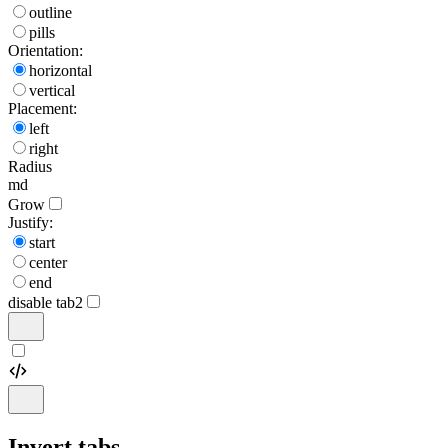
outline
pills
Orientation:
horizontal
vertical
Placement:
left
right
Radius
md
Grow
Justify:
start
center
end
disable tab2
Invert tabs