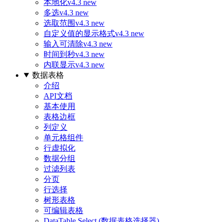
本地化
v4.3 new
多选
v4.3 new
选取范围
v4.3 new
自定义值的显示格式
v4.3 new
输入可清除
v4.3 new
时间到秒
v4.3 new
内联显示
v4.3 new
数据表格
介绍
API文档
基本使用
表格边框
列定义
单元格组件
行虚拟化
数据分组
过滤列表
分页
行选择
树形表格
可编辑表格
DataTable Select (数据表格选择器)