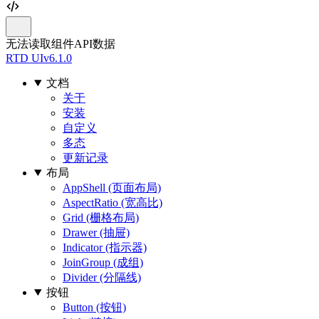
无法读取组件API数据
RTD UI
v6.1.0
文档
关于
安装
自定义
多态
更新记录
布局
AppShell (页面布局)
AspectRatio (宽高比)
Grid (栅格布局)
Drawer (抽屉)
Indicator (指示器)
JoinGroup (成组)
Divider (分隔线)
按钮
Button (按钮)