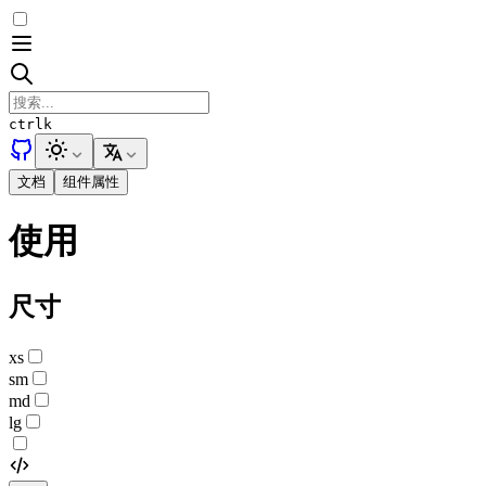
ctrl
k
文档
组件属性
使用
尺寸
xs
sm
md
lg