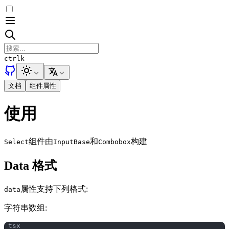
ctrl
k
文档
组件属性
使用
组件由
和
构建
Select
InputBase
Combobox
Data 格式
属性支持下列格式:
data
字符串数组: