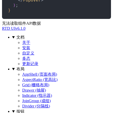
<
/
Popover
>
)
;
}
无法读取组件API数据
RTD UI
v6.1.0
文档
关于
安装
自定义
多态
更新记录
布局
AppShell (页面布局)
AspectRatio (宽高比)
Grid (栅格布局)
Drawer (抽屉)
Indicator (指示器)
JoinGroup (成组)
Divider (分隔线)
按钮