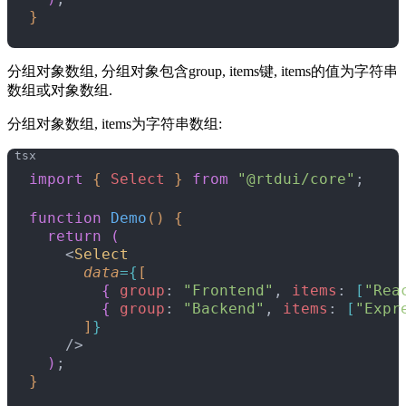
}
分组对象数组, 分组对象包含group, items键, items的值为字符串
数组或对象数组.
分组对象数组, items为字符串数组:
import
{
Select
}
from
 "@rtdui/core"
;
function
 Demo
(
)
{
  return
(
<
Select
      data
=
{
[
{
group
: 
"Frontend"
, 
items
: 
[
"Rea
{
group
: 
"Backend"
, 
items
: 
[
"Expr
]
}
    /
>
)
;
}