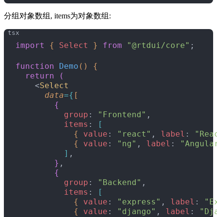
分组对象数组, items为对象数组:
import
{
Select
}
from
 "@rtdui/core"
;
function
 Demo
(
)
{
  return
(
<
Select
      data
=
{
[
{
          group
: 
"Frontend"
,
          items
: 
[
{
value
: 
"react"
, 
label
: 
"Rea
{
value
: 
"ng"
, 
label
: 
"Angula
]
,
}
,
{
          group
: 
"Backend"
,
          items
: 
[
{
value
: 
"express"
, 
label
: 
"E
{
value
: 
"django"
, 
label
: 
"Dj