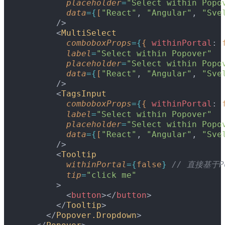
          placeholder
=
"Select within Popo
          data
=
{
[
"React"
, 
"Angular"
, 
"Sve
        /
>
<
MultiSelect
          comboboxProps
=
{
{
withinPortal
: 
          label
=
"Select within Popover"
          placeholder
=
"Select within Popo
          data
=
{
[
"React"
, 
"Angular"
, 
"Sve
        /
>
<
TagsInput
          comboboxProps
=
{
{
withinPortal
: 
          label
=
"Select within Popover"
          placeholder
=
"Select within Popo
          data
=
{
[
"React"
, 
"Angular"
, 
"Sve
        /
>
<
Tooltip
          withinPortal
=
{
false
}
 // 直接基于P
          tip
=
"click me"
>
<
button
>
<
/
button
>
<
/
Tooltip
>
<
/
Popover.Dropdown
>