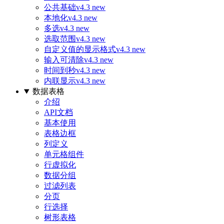
公共基础
v4.3 new
本地化
v4.3 new
多选
v4.3 new
选取范围
v4.3 new
自定义值的显示格式
v4.3 new
输入可清除
v4.3 new
时间到秒
v4.3 new
内联显示
v4.3 new
数据表格
介绍
API文档
基本使用
表格边框
列定义
单元格组件
行虚拟化
数据分组
过滤列表
分页
行选择
树形表格