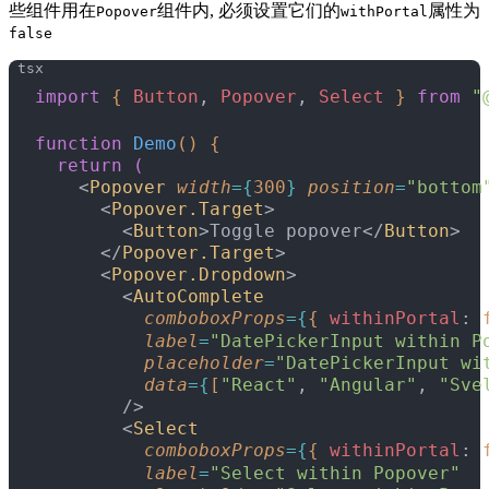
些组件用在
组件内, 必须设置它们的
属性为
Popover
withPortal
false
import
{
Button
, 
Popover
, 
Select
}
from
 "
function
 Demo
(
)
{
  return
(
<
Popover
 width
=
{
300
}
 position
=
"bottom
<
Popover.Target
>
<
Button
>
Toggle popover
<
/
Button
>
<
/
Popover.Target
>
<
Popover.Dropdown
>
<
AutoComplete
          comboboxProps
=
{
{
withinPortal
: 
          label
=
"DatePickerInput within P
          placeholder
=
"DatePickerInput wi
          data
=
{
[
"React"
, 
"Angular"
, 
"Sve
        /
>
<
Select
          comboboxProps
=
{
{
withinPortal
: 
          label
=
"Select within Popover"