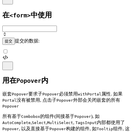
在
中使用
<form>
提交的数据:
提交
用在
内
Popover
嵌套
要求子
必须禁用
属性. 如果
Popover
Popover
withPortal
没有被禁用, 点击子
外部会关闭嵌套的所有
Portal
Popover
Popover
所有基于
的组件(间接基于
), 如
Combobox
Popover
,
,
,
内部都使用了
AutoComplete
Select
MultiSelect
TagsInput
, 以及直接基于
构建的组件, 如
组件, 这
Popover
Popover
Tooltip