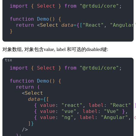
import
{
Select
}
from
 "@rtdui/core"
;
function
 Demo
(
)
{
  return
<
Select
 data
=
{
[
"React"
, 
"Angular
}
对象数组, 对象包含value, label 和可选的disabled键:
import
{
Select
}
from
 "@rtdui/core"
;
function
 Demo
(
)
{
  return
(
<
Select
      data
=
{
[
{
value
: 
"react"
, 
label
: 
"React"
{
value
: 
"vue"
, 
label
: 
"Vue"
}
,
{
value
: 
"ng"
, 
label
: 
"Angular"
, 
]
}
    /
>
)
;