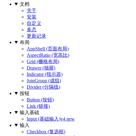
文档
关于
安装
自定义
多态
更新记录
布局
AppShell (页面布局)
AspectRatio (宽高比)
Grid (栅格布局)
Drawer (抽屉)
Indicator (指示器)
JoinGroup (成组)
Divider (分隔线)
按钮
Button (按钮)
Link (链接)
输入基础
Input (基础输入)
v4 new
输入
Checkbox (复选框)