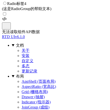
Radio标签4
(这是RadioGroup的帮助文本)
无法读取组件API数据
RTD UI
v6.1.0
文档
关于
安装
自定义
多态
更新记录
布局
AppShell (页面布局)
AspectRatio (宽高比)
Grid (栅格布局)
Drawer (抽屉)
Indicator (指示器)
JoinGroup (成组)