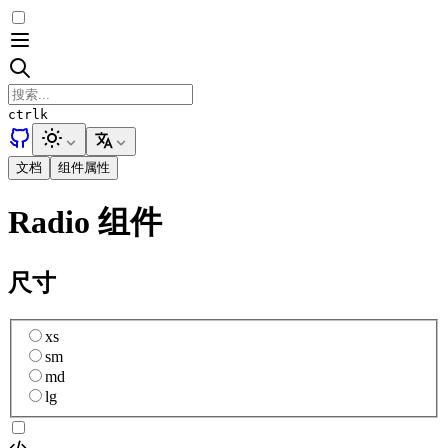
ctrl
k
文档
组件属性
Radio 组件
尺寸
xs
sm
md
lg