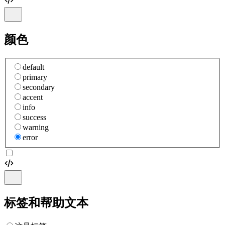
颜色
default
primary
secondary
accent
info
success
warning
error
标签和帮助文本