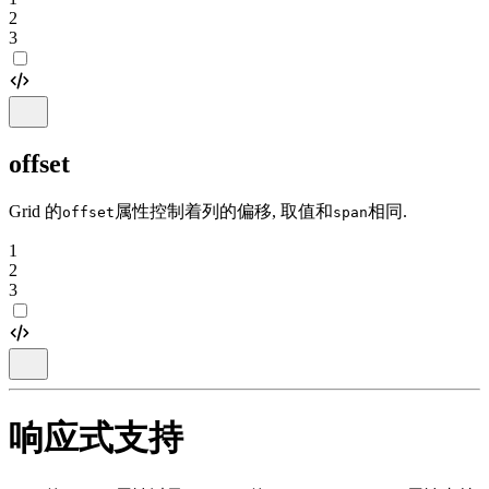
2
3
offset
Grid 的
属性控制着列的偏移, 取值和
相同.
offset
span
1
2
3
响应式支持