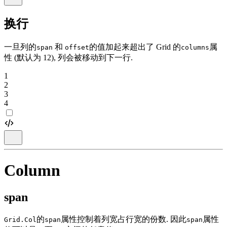
换行
一旦列的
和
的值加起来超出了 Grid 的
属
span
offset
columns
性 (默认为 12), 列会被移动到下一行.
1
2
3
4
Column
span
的
属性控制着列宽占行宽的份数. 因此
属性
Grid.Col
span
span