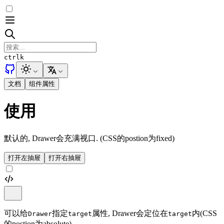
ctrl
k
文档
组件属性
使用
默认的, Drawer会充满视口. (CSS的postion为fixed)
打开左抽屉
打开右抽屉
可以给
指定
属性, Drawer会定位在
内(CSS
Drawer
target
target
的postion为absolute)