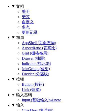
文档
关于
安装
自定义
多态
更新记录
布局
AppShell (页面布局)
AspectRatio (宽高比)
Grid (栅格布局)
Drawer (抽屉)
Indicator (指示器)
JoinGroup (成组)
Divider (分隔线)
按钮
Button (按钮)
Link (链接)
输入基础
Input (基础输入)
v4 new
输入
Checkbox (复选框)