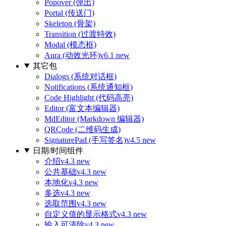
Popover (弹出)
Portal (传送门)
Skeleton (骨架)
Transition (过渡特效)
Modal (模态框)
Aura (动效光环)
v6.1 new
其它包
Dialogs (系统对话框)
Notifications (系统通知框)
Code Highlight (代码高亮)
Editor (富文本编辑器)
MdEditor (Markdown 编辑器)
QRCode (二维码生成)
SignaturePad (手写签名)
v4.5 new
日期/时间组件
介绍
v4.3 new
公共基础
v4.3 new
本地化
v4.3 new
多选
v4.3 new
选取范围
v4.3 new
自定义值的显示格式
v4.3 new
输入可清除
v4.3 new