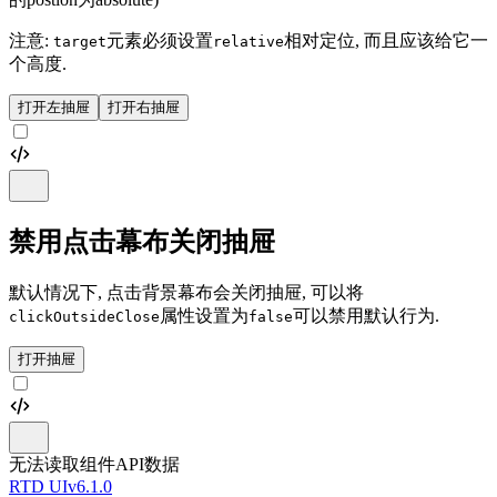
注意:
元素必须设置
相对定位, 而且应该给它一
target
relative
个高度.
打开左抽屉
打开右抽屉
禁用点击幕布关闭抽屉
默认情况下, 点击背景幕布会关闭抽屉, 可以将
属性设置为
可以禁用默认行为.
clickOutsideClose
false
打开抽屉
无法读取组件API数据
RTD UI
v6.1.0