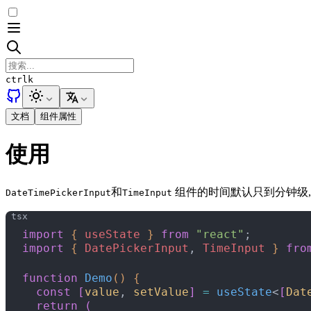
ctrl
k
文档
组件属性
使用
和
组件的时间默认只到分钟级
DateTimePickerInput
TimeInput
import
{
useState
}
from
 "react"
;
import
{
DatePickerInput
, 
TimeInput
}
fro
function
 Demo
(
)
{
  const
[
value
, 
setValue
]
=
 useState
<
[
Dat
  return
(