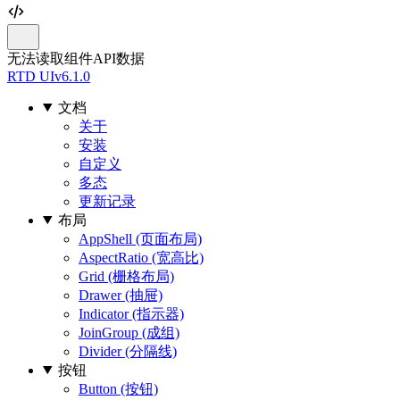
无法读取组件API数据
RTD UI
v6.1.0
文档
关于
安装
自定义
多态
更新记录
布局
AppShell (页面布局)
AspectRatio (宽高比)
Grid (栅格布局)
Drawer (抽屉)
Indicator (指示器)
JoinGroup (成组)
Divider (分隔线)
按钮
Button (按钮)