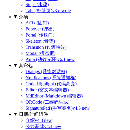
Steps (步骤)
Tabs (标签页)
v3 rewrite
杂项
Affix (固钉)
Popover (弹出)
Portal (传送门)
Skeleton (骨架)
Transition (过渡特效)
Modal (模态框)
Aura (动效光环)
v6.1 new
其它包
Dialogs (系统对话框)
Notifications (系统通知框)
Code Highlight (代码高亮)
Editor (富文本编辑器)
MdEditor (Markdown 编辑器)
QRCode (二维码生成)
SignaturePad (手写签名)
v4.5 new
日期/时间组件
介绍
v4.3 new
公共基础
v4.3 new