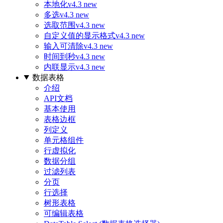
本地化
v4.3 new
多选
v4.3 new
选取范围
v4.3 new
自定义值的显示格式
v4.3 new
输入可清除
v4.3 new
时间到秒
v4.3 new
内联显示
v4.3 new
数据表格
介绍
API文档
基本使用
表格边框
列定义
单元格组件
行虚拟化
数据分组
过滤列表
分页
行选择
树形表格
可编辑表格