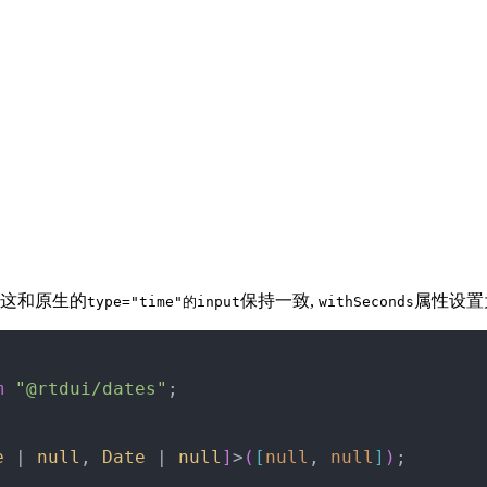
,这和原生的
保持一致,
属性设置
type="time"的input
withSeconds
m
 "@rtdui/dates"
;
e
 | 
null
, 
Date
 | 
null
]
>
(
[
null
, 
null
]
)
;