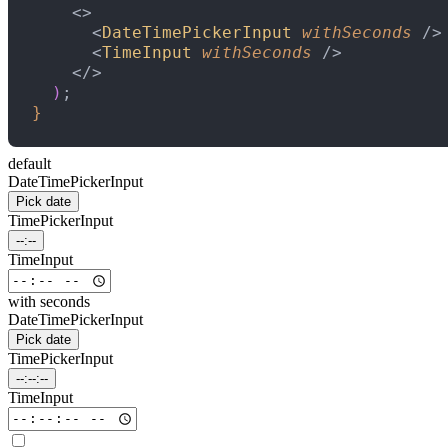
<
>
<
DateTimePickerInput
 withSeconds
 /
>
<
TimeInput
 withSeconds
 /
>
<
/
>
)
;
}
default
DateTimePickerInput
Pick date
TimePickerInput
--:--
TimeInput
with seconds
DateTimePickerInput
Pick date
TimePickerInput
--:--:--
TimeInput