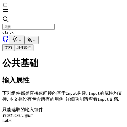
ctrl
k
文档
组件属性
公共基础
输入属性
下列组件都是直接或间接的基于
构建,
的属性均支
Input
Input
持, 本文档没有包含所有的用例, 详细功能请查看
文档.
Input
只能选取的输入组件
YearPickerInput:
Label