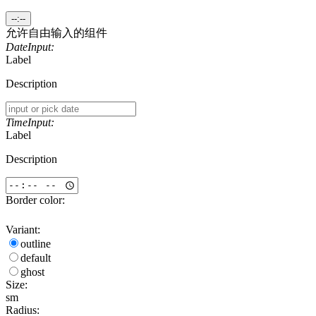
--:--
允许自由输入的组件
DateInput:
Label
Description
TimeInput:
Label
Description
Border color:
Variant:
outline
default
ghost
Size:
sm
Radius: