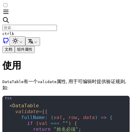
ctrl
k
文档
组件属性
使用
有一个
属性, 用于可编辑时提供验证规则,
DataTable
validate
如:
<
DataTable
  validate
=
{
{
    fullName
: 
(
val
, 
row
, 
data
)
=
>
{
      if
(
val
 ===
 ""
)
{
        return
 "姓名必须"
;