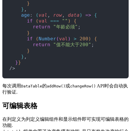
}
}
,
    age
: 
(
val
, 
row
, 
data
)
=
>
{
      if
(
val
 ===
 ""
)
{
        return
 "年龄必须"
;
}
      if
(
Number
(
val
)
>
 200
)
{
        return
 "值不能大于200"
;
}
}
,
}
}
/
>
每次调用
的
或
API时会自动执
DataTable
addRow()
changeRow()
行验证.
可编辑表格
在列定义为列定义编辑组件和显示组件即可实现可编辑表格的
功能.