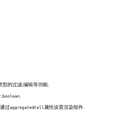
类型的过滤,编辑等功能.
,
.
r
boolean
中通过
属性设置渲染组件.
aggregatedCell