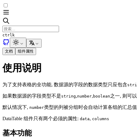
ctrl
k
文档
组件属性
使用说明
为了支持表格的全功能, 数据源的字段的数据类型只应包含
stri
如果数据源的字段类型不是
,
,
之一, 则可
string
number
boolean
默认情况下,
类型的列被分组时会自动计算各组的汇总值,
number
DataTable 组件只有两个必须的属性:
,
data
columns
基本功能