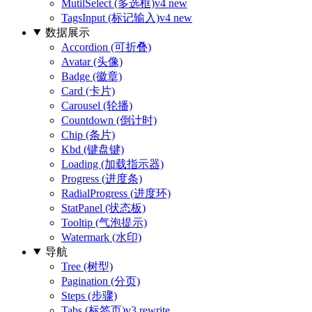
MutilSelect (多选框)
v4 new
TagsInput (标记输入)
v4 new
数据展示
Accordion (可折叠)
Avatar (头像)
Badge (徽章)
Card (卡片)
Carousel (轮播)
Countdown (倒计时)
Chip (条片)
Kbd (键盘键)
Loading (加载指示器)
Progress (进度条)
RadialProgress (进度环)
StatPanel (状态板)
Tooltip (气泡提示)
Watermark (水印)
导航
Tree (树型)
Pagination (分页)
Steps (步骤)
Tabs (标签页)
v3 rewrite