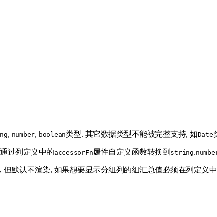
,
,
类型. 其它数据类型不能被完整支持, 如
ng
number
boolean
Date
以通过列定义中的
属性自定义函数转换到
,
accessorFn
string
numbe
 但默认不渲染, 如果想要显示分组列的组汇总值必须在列定义