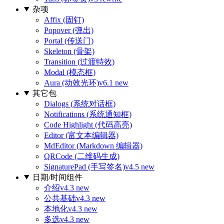
杂项
Affix (固钉)
Popover (弹出)
Portal (传送门)
Skeleton (骨架)
Transition (过渡特效)
Modal (模态框)
Aura (动效光环)
v6.1 new
其它包
Dialogs (系统对话框)
Notifications (系统通知框)
Code Highlight (代码高亮)
Editor (富文本编辑器)
MdEditor (Markdown 编辑器)
QRCode (二维码生成)
SignaturePad (手写签名)
v4.5 new
日期/时间组件
介绍
v4.3 new
公共基础
v4.3 new
本地化
v4.3 new
多选
v4.3 new