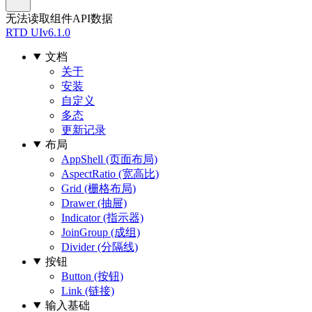
无法读取组件API数据
RTD UI
v6.1.0
文档
关于
安装
自定义
多态
更新记录
布局
AppShell (页面布局)
AspectRatio (宽高比)
Grid (栅格布局)
Drawer (抽屉)
Indicator (指示器)
JoinGroup (成组)
Divider (分隔线)
按钮
Button (按钮)
Link (链接)
输入基础