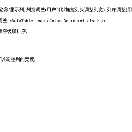
边框, 隐藏/显示列, 列宽调整(用户可以拖拉列头调整列宽), 列序调
调整:
<DataTable enableColumnReorder={false} />
序级联排序.
以调整列的宽度;