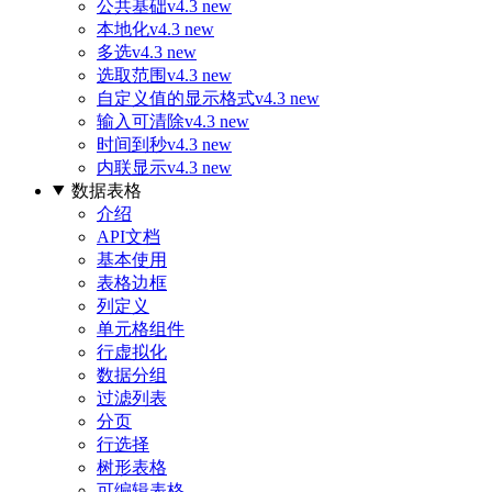
公共基础
v4.3 new
本地化
v4.3 new
多选
v4.3 new
选取范围
v4.3 new
自定义值的显示格式
v4.3 new
输入可清除
v4.3 new
时间到秒
v4.3 new
内联显示
v4.3 new
数据表格
介绍
API文档
基本使用
表格边框
列定义
单元格组件
行虚拟化
数据分组
过滤列表
分页
行选择
树形表格
可编辑表格