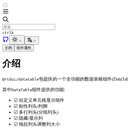
ctrl
k
文档
组件属性
介绍
包提供的一个全功能的数据表格组件(DataTable)
@rtdui/datatable
其中
组件提供的功能:
DataTable
☑ 自定义单元格显示组件
☑ 粘性列头/列脚
☑ 多行列头(分组列头)
☑ 隐藏/显示列
☑ 拖拉列头调整列大小