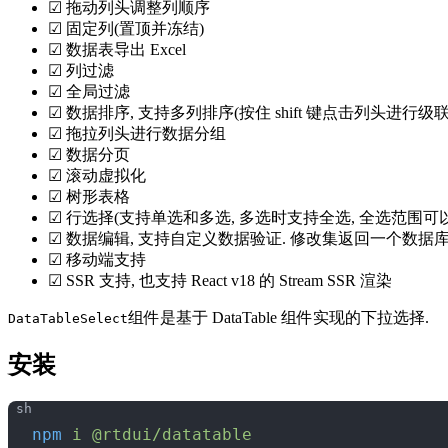
☑ 拖动列头调整列顺序
☑ 固定列(置顶并冻结)
☑ 数据表导出 Excel
☑ 列过滤
☑ 全局过滤
☑ 数据排序, 支持多列排序(按住 shift 键点击列头进行级
☑ 拖拉列头进行数据分组
☑ 数据分页
☑ 滚动虚拟化
☑ 树形表格
☑ 行选择(支持单选和多选, 多选时支持全选, 全选范围
☑ 数据编辑, 支持自定义数据验证. 修改集返回一个数据
☑ 移动端支持
☑ SSR 支持, 也支持 React v18 的 Stream SSR 渲染
组件是基于 DataTable 组件实现的下拉选择.
DataTableSelect
安装
npm
 i
 @rtdui/datatable