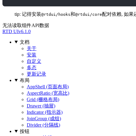
tip: 记得安装
和
配对依赖, 如果
@rtdui/hooks
@rtdui/core
无法读取组件API数据
RTD UI
v6.1.0
文档
关于
安装
自定义
多态
更新记录
布局
AppShell (页面布局)
AspectRatio (宽高比)
Grid (栅格布局)
Drawer (抽屉)
Indicator (指示器)
JoinGroup (成组)
Divider (分隔线)
按钮