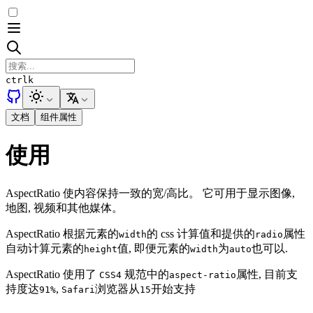
ctrl
k
文档
组件属性
使用
AspectRatio 使内容保持一致的宽/高比。 它可用于显示图像,
地图, 视频和其他媒体。
AspectRatio 根据元素的
的 css 计算值和提供的
属性
width
radio
自动计算元素的
值, 即便元素的
为
也可以.
height
width
auto
AspectRatio 使用了
规范中的
属性, 目前支
CSS4
aspect-ratio
持度达
,
浏览器从
开始支持
91%
Safari
15